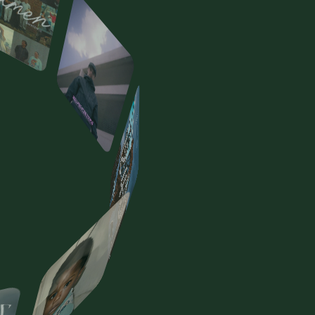
THET
NOG
ering
en
meer.