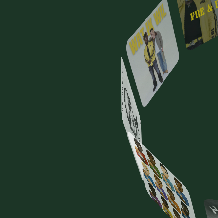
CLA
VA
Alles
wat
een