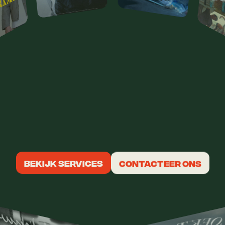
USREGEL
NDAAG
artiest
nodig
heeft
op
één
plek:
recording,
productie,
mixing,
mast
BEKIJK SERVICES
CONTACTEER ONS